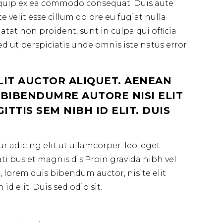
aliquip ex ea commodo consequat. Duis aute
e velit esse cillum dolore eu fugiat nulla
atat non proident, sunt in culpa qui officia
ed ut perspiciatis unde omnis iste natus error
LIT AUCTOR ALIQUET. AENEAN
 BIBENDUMRE AUTORE NISI ELIT
TTIS SEM NIBH ID ELIT. DUIS
 adicing elit ut ullamcorper. leo, eget
i bus et magnis dis.Proin gravida nibh vel
n, lorem quis bibendum auctor, nisite elit
d elit. Duis sed odio sit.