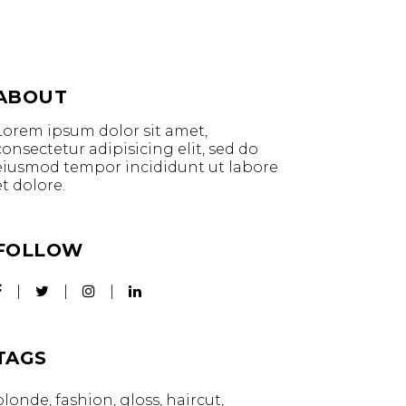
ABOUT
Lorem ipsum dolor sit amet,
consectetur adipisicing elit, sed do
eiusmod tempor incididunt ut labore
et dolore.
FOLLOW
TAGS
blonde
fashion
gloss
haircut